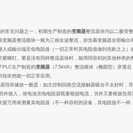
器的常见问题之一，初期生产制造的
变频器
整流器块均以二极管
般变频器整流模块一般为三相全波整流，担负着变频器全部輸出
键入或輸出端呈低电阻值（一切正常时其电阻值做到兆欧之上）
拧紧螺钉。要是没有同样整流器块时，能用同容积的其他种类的
PLC生产制造的
变频器
（7.5kVA）整流模块（椭圆型）穿
阶段依然能一切正常应用。
阻器毁坏缘故一般是：如主控制回路交流接触器吸合不太好时，
号另外接入，使电池充电电阻器既要根据电流，另外又要根据负荷
依据万用表测量其电阻器（不一样容积的设备，其电阻值不一样