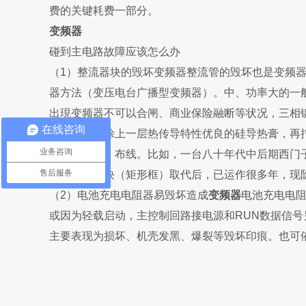
费的关键耗费一部分。
变频器
碰到主电路故障应该怎么办
（1）整流器块的毁坏变频器整流管的毁坏也是变频
器方法（变压电台广播型变频器）。中、功率大的一
出現变频器不可以合闸、商业保险融断等状况，三相
在线咨询
面上匀称地涂上一层热传导特性优良的硅导热膏，再
业务咨询
牙，再安裝、布线。比如，一台八十年代中后期西门子
售后服务
容积整流器块（矩形框）取代后，已运作很多年，现
（2）电池充电电阻器易毁坏造成
变频器
电池充电电
或因为轻载启动，主控制回路接电源和RUN数据信
主要表现为损坏、机壳发黑、爆裂等毁坏印痕。也可