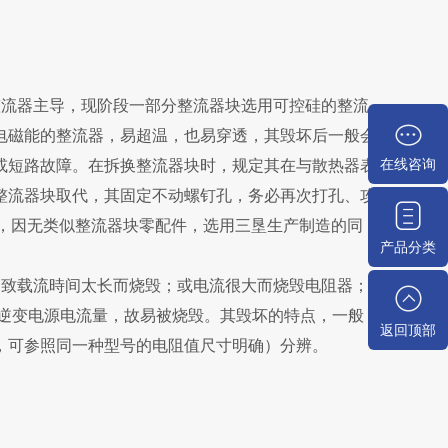
整流器主导，现阶段一部分整流器块选用可控硅的整流
电磁能的整流器，易超温，也易穿透，其毁坏后一般会
在线咨询
或短路故障。在拆换整流器块时，规定其在与散热器表
整流器块取代，其固定不动螺钉孔，务必再次打孔、攻
透后，因无类似整流器块零配件，选用三垦生产制造的同
产品分类
导致载流時间太长而烧毁；或电流很大而烧毁电阻器；
逆变电源电流量，故易被烧毁。其毁坏的特点，一般
返回顶部
，可参照同一种型号的电阻值尺寸明确）分辨。