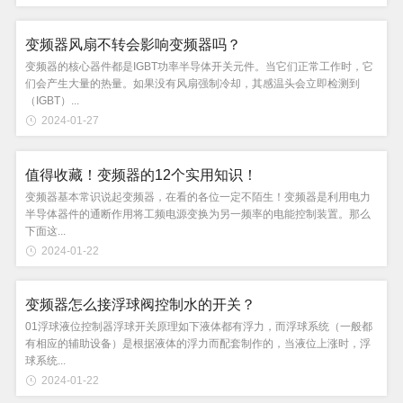
变频器风扇不转会影响变频器吗？
变频器的核心器件都是IGBT功率半导体开关元件。当它们正常工作时，它
们会产生大量的热量。如果没有风扇强制冷却，其感温头会立即检测到
（IGBT）...
2024-01-27
值得收藏！变频器的12个实用知识！
变频器基本常识说起变频器，在看的各位一定不陌生！变频器是利用电力
半导体器件的通断作用将工频电源变换为另一频率的电能控制装置。那么
下面这...
2024-01-22
变频器怎么接浮球阀控制水的开关？
01浮球液位控制器浮球开关原理如下液体都有浮力，而浮球系统（一般都
有相应的辅助设备）是根据液体的浮力而配套制作的，当液位上涨时，浮
球系统...
2024-01-22