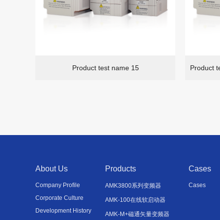
Product test name 15
About Us
Products
Cases
Company Profile
Cases
AMK3800系列变频器
Corporate Culture
AMK-100在线软启动器
Development History
AMK-M+磁通矢量变频器