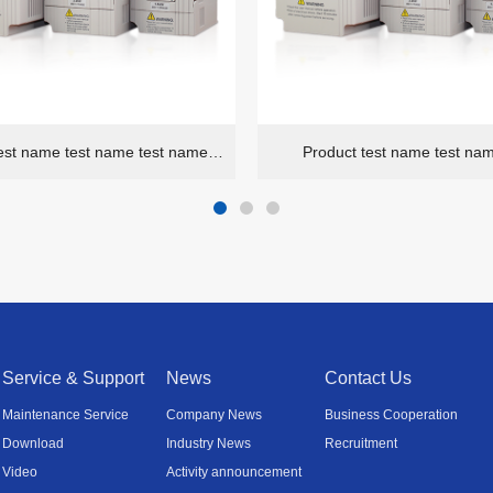
Product test name test name test name 14
Product test name test na
Service & Support
News
Contact Us
Maintenance Service
Company News
Business Cooperation
Download
Industry News
Recruitment
Video
Activity announcement