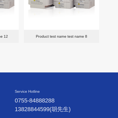
me 12
Product test name test name 8
P
Service Hotline
0755-84888288
13828844599(胡先生)